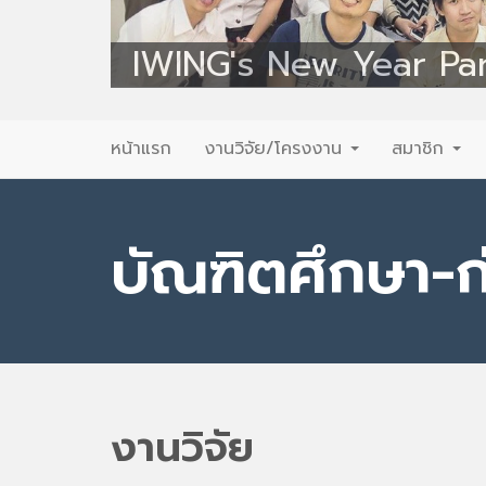
IWING's New Year Pa
Primary
Skip
หน้าแรก
งานวิจัย/โครงงาน
สมาชิก
to
Menu
content
บัณฑิตศึกษา-ก
งานวิจัย