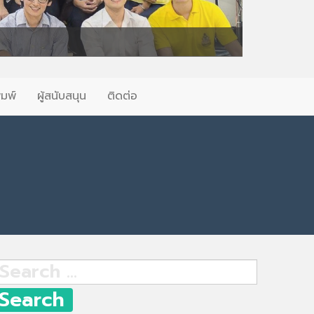
ิมพ์
ผู้สนับสนุน
ติดต่อ
earch
r: