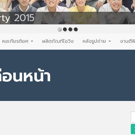
rty 2015
หอเกียรติยศ
ผลิตภัณฑ์ไอวิง
คลังรูปถ่าย
งานตีพ
่อนหน้า
S
fo