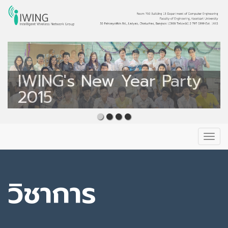
Intelligent Wireless
Network Group
IWING's New Year Party
IWING
2015
Primary
Skip
to
Menu
content
วิชาการ