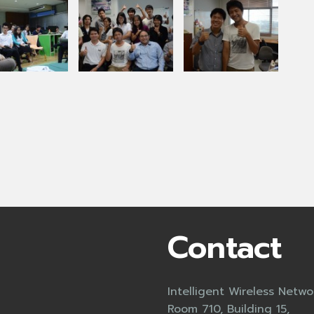
Contact
Intelligent Wireless Netw
Room 710, Building 15,