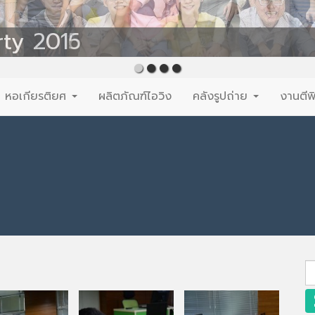
rty 2015
หอเกียรติยศ
ผลิตภัณฑ์ไอวิง
คลังรูปถ่าย
งานตีพ
S
fo