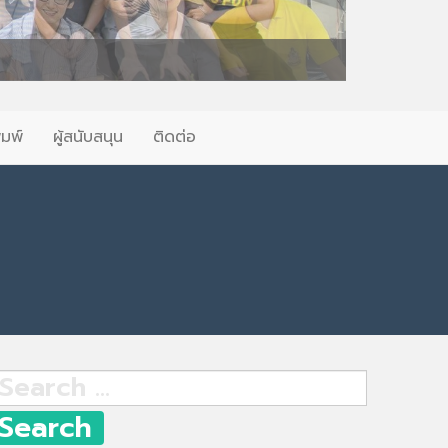
ิมพ์
ผู้สนับสนุน
ติดต่อ
earch
r: