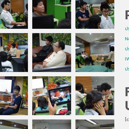
ป
N
ป
I
ป
[