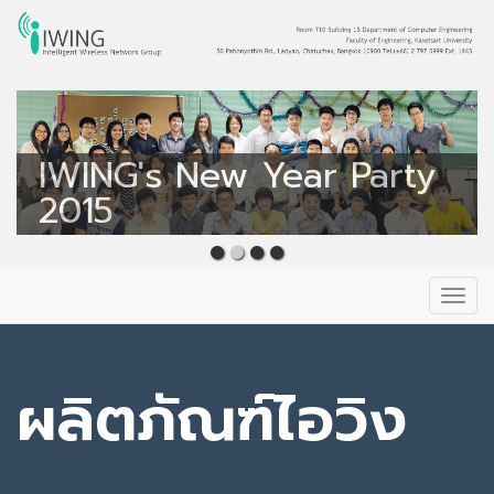
Intelligent Wireless
Network Group
IWING's New Year Party
IWING
2015
Primary
Skip
to
Menu
content
ผลิตภัณฑ์ไอวิง