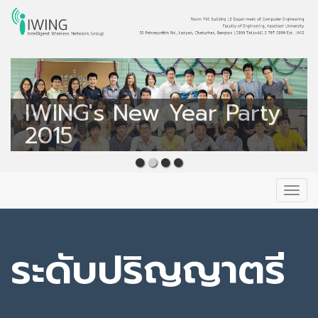
Intelligent Wireless
Network Group
IWING's New Year Party
IWING
2015
Primary
Skip
to
Menu
content
ระดับปริญญาตรี