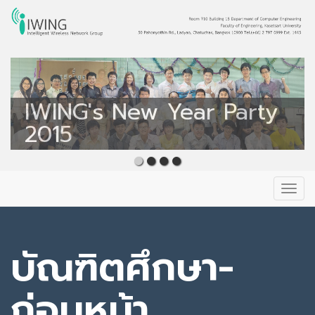
Intelligent Wireless
Network Group
IWING's New Year Party
IWING
2015
Primary
Skip
to
Menu
content
บัณฑิตศึกษา-
ก่อนหน้า