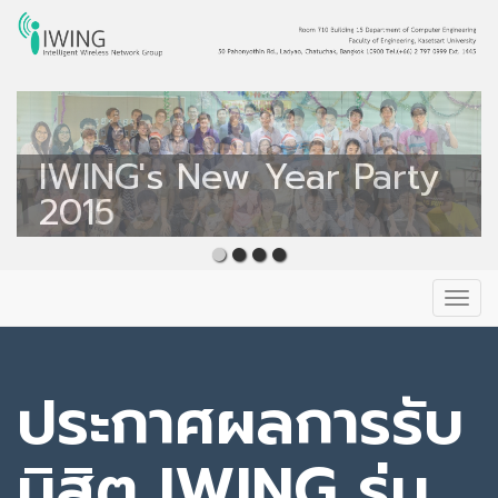
Intelligent Wireless
Network Group
IWING's New Year Party
IWING's New Year Party
IWING
2016
2015
Primary
Skip
to
Menu
content
ประกาศผลการรับ
นิสิต IWING รุ่น