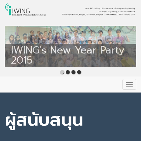
Intelligent Wireless
Network Group
IWING's New Year Party
IWING's New Year Party
IWING
2016
2015
Primary
Skip
to
Menu
content
ผู้สนับสนุน