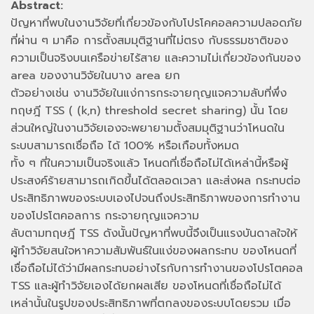
Abstract:
ปัญหาที่พบในงานวิจัยที่เกี่ยวข้องกับโปรโคคอลความปลอดภัย
ที่ผ่าน ๆ มาคือ การตั้งสมมุติฐานที่ไม่ตรง กับธรรมชาติของ
ความเป็นจริงบนเครือข่ายไร้สาย และความไม่เกี่ยวข้องกันของ
area ของงานวิจัยในบาง area ยก
ตัวอย่างเช่น งานวิจัยในแง่การกระจายกุญแจความลับที่พึ่ง
ทฤษฎี TSS ( (k,n) threshold secret sharing) นั้น โดย
ส่วนใหญ่ในงานวิจัยเองจะพยายามตั้งสมมุติฐานว่าโหนดใน
ระบบสามารถเชื่อถือ ได้ 100% หรือเกือบทั้งหมด
ทั้ง ๆ ที่ในความเป็นจริงแล้ว โหนดที่เชื่อถือไม่ได้เหล่านี้หรือผู้
ประสงค์ร้ายสามารถเกิดขึ้นได้ตลอดเวลา และส่งผล กระทบต่อ
ประสิทธิภาพของระบบเองไปจนถึงประสิทธิภาพของการทำงาน
ของโปรโตคอลการ กระจายกุญแจความ
ลับตามทฤษฎี TSS ดังนั้นปัญหาที่พบนี้จึงเป็นแรงบันดาลใจให้
ผู้ทำวิจัยสนใจหาความสัมพันธ์ในแง่ของผลกระทบ ของโหนดที่
เชื่อถือไม่ได้ว่ามีผลกระทบอย่างไรกับการทำงานของโปรโตคอล
TSS และผู้ทำวิจัยเองได้ยกผลเสีย ของโหนดที่เชื่อถือไม่ได้
เหล่านั้นในรูปของประสิทธิภาพที่ตกลงของระบบโดยรวม เมื่อ