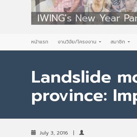
IWING's New Year Pa
Primary
Skip
หน้าแรก
งานวิจัย/โครงงาน
สมาชิก
to
Menu
content
Landslide mo
province: Im
July 3, 2016
|