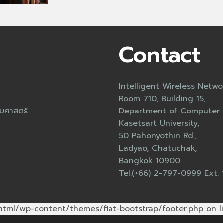
Contact
Intelligent Wireless Netw
Room 710, Building 15,
มศาสตร์
Department of Computer E
Kasetsart University,
50 Pahonyothin Rd.,
Ladyao, Chatuchak,
Bangkok 10900
Tel.(+66) 2-797-0999 Ext.
/html/wp-content/themes/flat-bootstrap/footer.php on l