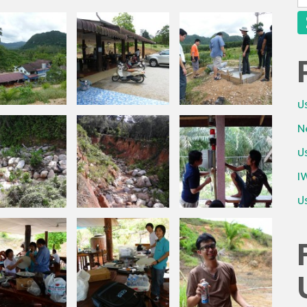
fo
ป
N
ป
I
ป