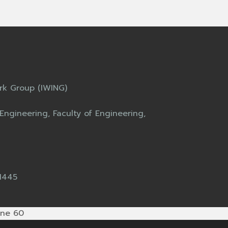
ork Group (IWING)
ngineering, Faculty of Engineering,
 1445
ine 60