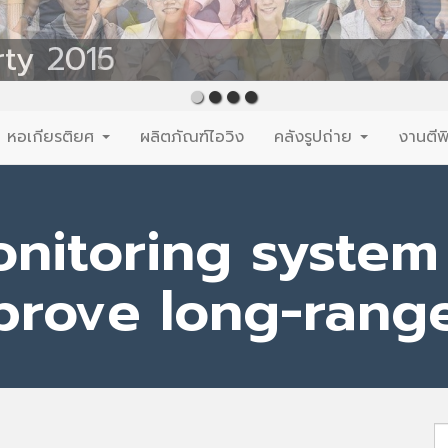
rty 2015
หอเกียรติยศ
ผลิตภัณฑ์ไอวิง
คลังรูปถ่าย
งานตีพ
nitoring system 
prove long-rang
S