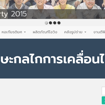
rty 2015
หอเกียรติยศ
ผลิตภัณฑ์ไอวิง
คลังรูปถ่าย
งานตีพ
กษะกลไกการเคลื่อน
S
fo