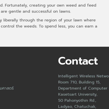
d. Fortunately, creating your own weed and feed
 are gentle and successful on lawns.
y liberally through the region of your lawn where
 control the weeds. To spend less, you can earn a
Contact
Intelligent Wireless Netw
Room 710, Building 15,
มศาสตร์
Department of Computer E
Kasetsart University,
50 Pahonyothin Rd.,
Ladyao, Chatuchak,