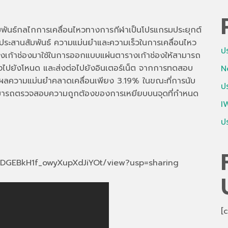
นธ์กลไกการเคลื่อนไหวทางการกีฬาเป็นโปรแกรมประยุกต์
ประสานสัมพันธ์ ความแม่นยำและความเร็วในการเคลื่อนไหว
ป
งเก้าช่องมาใช้ในการออกแบบแผ่นตารางเก้าช่องให้สามารถ
องไปยังโหนด และส่งต่อไปยังอินเตอร์เน็ต จากการทดสอบ
N
าผลความแม่นยำคลาดเคลื่อนเพียง 3.19% ในขณะที่การนับ
ป
สามารถตรวจสอบความถูกต้องของการเหยียบบนจุดที่กำหนด
I
ป
jj1DGEBkH1f_owyXupXdJiYOt/view?usp=sharing
[