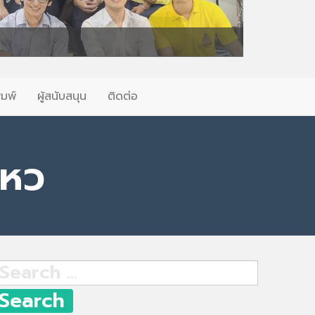
ิมพ์
ผู้สนับสนุน
ติดต่อ
ไหว
earch
r: