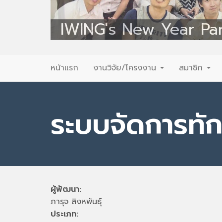
IWING's New Year Pa
Primary
Skip
หน้าแรก
งานวิจัย/โครงงาน
สมาชิก
to
Menu
content
ระบบจัดการทั
ผู้พัฒนา:
ภารุจ สิงหพันธุ์
ประเภท: