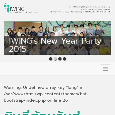
Intelligent Wireless
Network Group
IWING's New Year Party
IWING
2015
Primary
Skip
to
Menu
content
Warning: Undefined array key "lang" in
/var/www/html/wp-content/themes/flat-
bootstrap/index.php on line 26