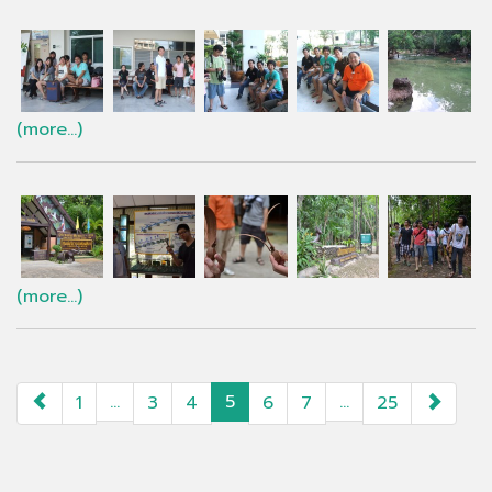
(more…)
(more…)
paging-
…
5
…
1
3
4
6
7
25
navigation