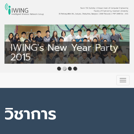
Intelligent Wireless
Network Group
IWING's New Year Party
IWING
2015
Primary
Skip
to
Menu
content
วิชาการ